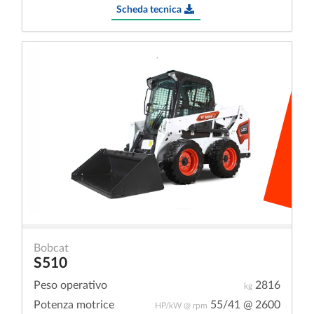
Scheda tecnica
Bobcat
S510
Peso operativo
2816
kg
Potenza motrice
55/41 @ 2600
HP/kW @ rpm