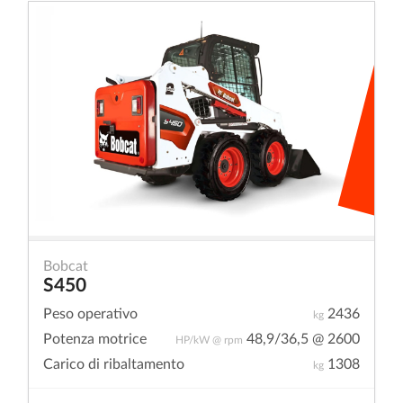
Bobcat
S450
Peso operativo
2436
kg
Potenza motrice
48,9/36,5 @ 2600
HP/kW @ rpm
Carico di ribaltamento
1308
kg