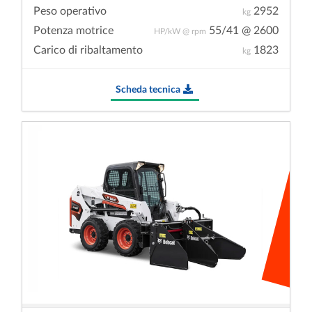
Peso operativo
2952
kg
Potenza motrice
55/41 @ 2600
HP/kW @ rpm
Carico di ribaltamento
1823
kg
Scheda tecnica