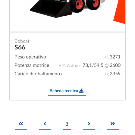
Bobcat
S66
Peso operativo
3271
kg
Potenza motrice
73,1/54,5 @ 2600
HP/kW @ rpm
Carico di ribaltamento
2359
kg
Scheda tecnica
3