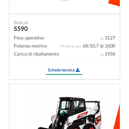
Bobcat
S590
Peso operativo
3127
kg
Potenza motrice
68/50,7 @ 2600
HP/kW @ rpm
Carico di ribaltamento
1958
kg
Scheda tecnica