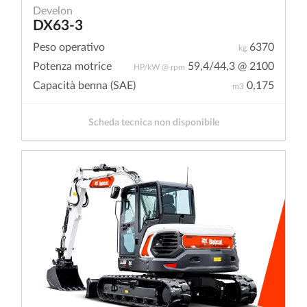
Develon
DX63-3
Peso operativo
6370
kg
Potenza motrice
59,4/44,3 @ 2100
HP/kW @ rpm
Capacità benna (SAE)
0,175
m3
Scheda tecnica non disponibile