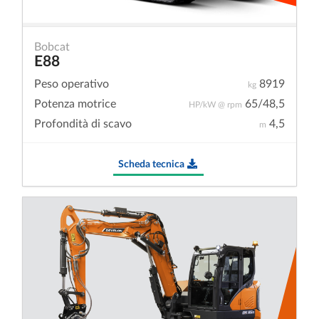
Bobcat
E88
Peso operativo
8919
kg
Potenza motrice
65/48,5
HP/kW @ rpm
Profondità di scavo
4,5
m
Scheda tecnica