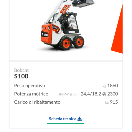
Bobcat
S100
Peso operativo
1860
kg
Potenza motrice
24,4/18,2 @ 2300
HP/kW @ rpm
Carico di ribaltamento
915
kg
Scheda tecnica