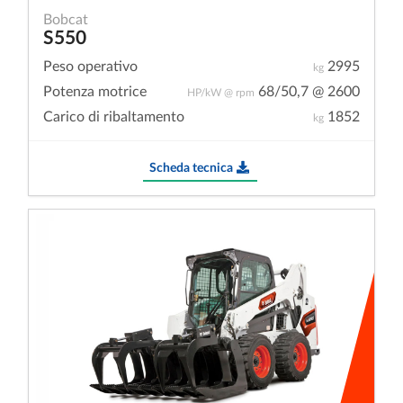
Bobcat
S550
Peso operativo
2995
kg
Potenza motrice
68/50,7 @ 2600
HP/kW @ rpm
Carico di ribaltamento
1852
kg
Scheda tecnica