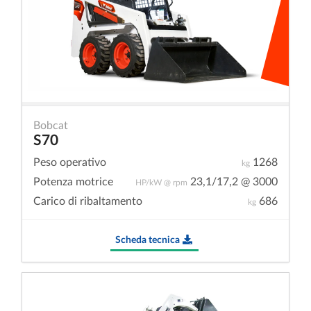
Bobcat
S70
Peso operativo
1268
kg
Potenza motrice
23,1/17,2 @ 3000
HP/kW @ rpm
Carico di ribaltamento
686
kg
Scheda tecnica