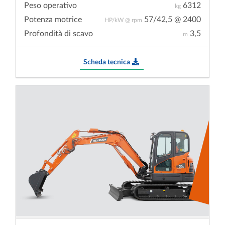
Peso operativo
6312
kg
Potenza motrice
57/42,5 @ 2400
HP/kW @ rpm
Profondità di scavo
3,5
m
Scheda tecnica