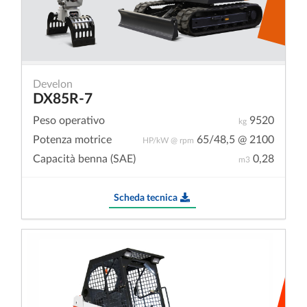
Develon
DX85R-7
Peso operativo
9520
kg
Potenza motrice
65/48,5 @ 2100
HP/kW @ rpm
Capacità benna (SAE)
0,28
m3
Scheda tecnica