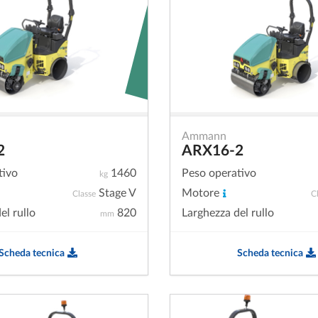
Ammann
2
ARX16-2
tivo
1460
Peso operativo
kg
Stage V
Motore
Classe
C
el rullo
820
Larghezza del rullo
mm
Scheda tecnica
Scheda tecnica