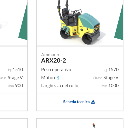
Ammann
ARX20-2
1510
Peso operativo
1570
kg
kg
Stage V
Motore
Stage V
lasse
Classe
900
Larghezza del rullo
1000
mm
mm
Scheda tecnica