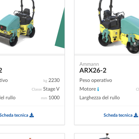
Ammann
2
ARX26-2
tivo
2230
Peso operativo
kg
Stage V
Motore
Classe
C
el rullo
1000
Larghezza del rullo
mm
Scheda tecnica
Scheda tecnica