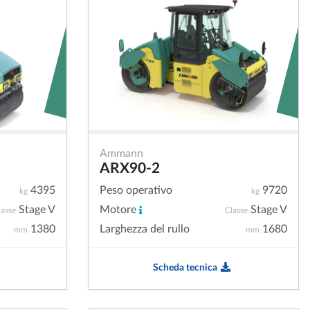
Ammann
ARX90-2
4395
Peso operativo
9720
kg
kg
Stage V
Motore
Stage V
lasse
Classe
1380
Larghezza del rullo
1680
mm
mm
Scheda tecnica