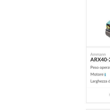
Ammann
ARX40-
Peso opera
Motore
Larghezza d