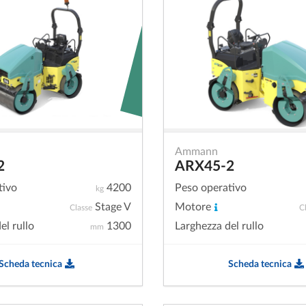
Ammann
2
ARX45-2
tivo
4200
Peso operativo
kg
Stage V
Motore
Classe
C
el rullo
1300
Larghezza del rullo
mm
Scheda tecnica
Scheda tecnica