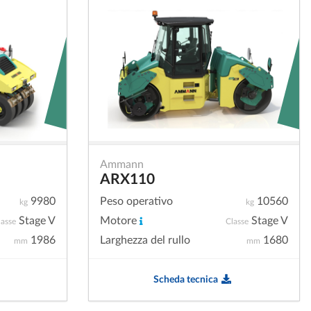
Ammann
ARX110
9980
Peso operativo
10560
kg
kg
Stage V
Motore
Stage V
lasse
Classe
1986
Larghezza del rullo
1680
mm
mm
Scheda tecnica