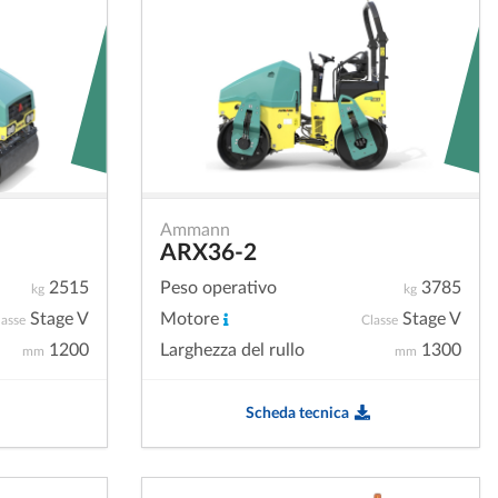
Ammann
ARX36-2
2515
Peso operativo
3785
kg
kg
Stage V
Motore
Stage V
lasse
Classe
1200
Larghezza del rullo
1300
mm
mm
Scheda tecnica