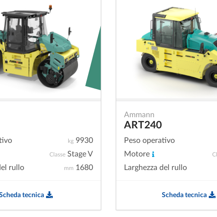
Ammann
ART240
tivo
9930
Peso operativo
kg
Stage V
Motore
Classe
C
el rullo
1680
Larghezza del rullo
mm
Scheda tecnica
Scheda tecnica